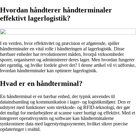
Hvordan håndterer håndterminaler
effektivt lagerlogistik?
I en verden, hvor effektivitet og præcision er afgørende, spiller
håndterminaler en vital rolle i håndteringen af lagerlogistik. Disse
bærbare enheder har revolutioneret måden, hvorpå virksomheder
sporer, organiserer og administrerer deres lager. Men hvordan fungerer
det egentlig, og hvilke fordele giver det? I denne artikel vil vi udforske,
hvordan håndterminaler kan optimere lagerlogistik.
Hvad er en håndterminal?
En håndterminal er en bærbar enhed, der typisk anvendes til
dataindsamling og kommunikation i lager- og logistikmiljøer. Den er
udstyret med funktioner som strekkode- og RFID-teknologi, der gør
det muligt for medarbejdere at scanne varer hurtigt og effektivt. Med et
integreret operativsystem og software kan håndterminalerne
synkronisere data med lagerstyringssystemer, hvilket sikrer præcise
opdateringer i realtid.