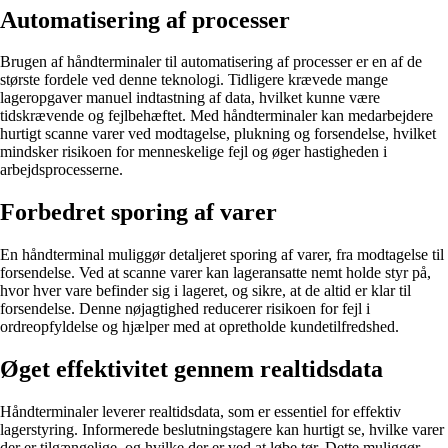
Automatisering af processer
Brugen af håndterminaler til automatisering af processer er en af de
største fordele ved denne teknologi. Tidligere krævede mange
lageropgaver manuel indtastning af data, hvilket kunne være
tidskrævende og fejlbehæftet. Med håndterminaler kan medarbejdere
hurtigt scanne varer ved modtagelse, plukning og forsendelse, hvilket
mindsker risikoen for menneskelige fejl og øger hastigheden i
arbejdsprocesserne.
Forbedret sporing af varer
En håndterminal muliggør detaljeret sporing af varer, fra modtagelse til
forsendelse. Ved at scanne varer kan lageransatte nemt holde styr på,
hvor hver vare befinder sig i lageret, og sikre, at de altid er klar til
forsendelse. Denne nøjagtighed reducerer risikoen for fejl i
ordreopfyldelse og hjælper med at opretholde kundetilfredshed.
Øget effektivitet gennem realtidsdata
Håndterminaler leverer realtidsdata, som er essentiel for effektiv
lagerstyring. Informerede beslutningstagere kan hurtigt se, hvilke varer
der er tilgængelige, og hvilke der er ved at løbe tør. Dette muliggør