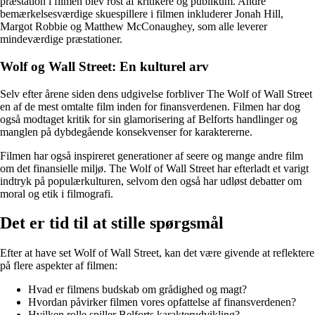
præstation i filmen blev rost af kritikere og publikum. Andre
bemærkelsesværdige skuespillere i filmen inkluderer Jonah Hill,
Margot Robbie og Matthew McConaughey, som alle leverer
mindeværdige præstationer.
Wolf og Wall Street: En kulturel arv
Selv efter årene siden dens udgivelse forbliver The Wolf of Wall Street
en af de mest omtalte film inden for finansverdenen. Filmen har dog
også modtaget kritik for sin glamorisering af Belforts handlinger og
manglen på dybdegående konsekvenser for karaktererne.
Filmen har også inspireret generationer af seere og mange andre film
om det finansielle miljø. The Wolf of Wall Street har efterladt et varigt
indtryk på populærkulturen, selvom den også har udløst debatter om
moral og etik i filmografi.
Det er tid til at stille spørgsmål
Efter at have set Wolf of Wall Street, kan det være givende at reflektere
på flere aspekter af filmen:
Hvad er filmens budskab om grådighed og magt?
Hvordan påvirker filmen vores opfattelse af finansverdenen?
Hvilken rolle spiller Belforts karakterudvikling?