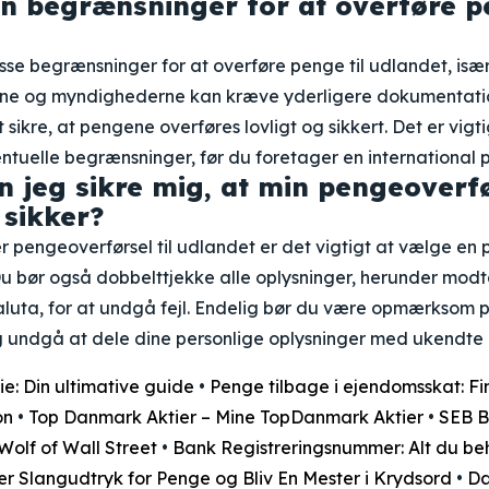
n begrænsninger for at overføre pe
sse begrænsninger for at overføre penge til udlandet, isæ
erne og myndighederne kan kræve yderligere dokumentati
sikre, at pengene overføres lovligt og sikkert. Det er vigt
uelle begrænsninger, før du foretager en international 
 jeg sikre mig, at min pengeoverfør
 sikker?
er pengeoverførsel til udlandet er det vigtigt at vælge en 
u bør også dobbelttjekke alle oplysninger, herunder mod
uta, for at undgå fejl. Endelig bør du være opmærksom p
g undgå at dele dine personlige oplysninger med ukendte 
e: Din ultimative guide
•
Penge tilbage i ejendomsskat: Fi
on
•
Top Danmark Aktier – Mine TopDanmark Aktier
•
SEB 
Wolf of Wall Street
•
Bank Registreringsnummer: Alt du be
r Slangudtryk for Penge og Bliv En Mester i Krydsord
•
Da