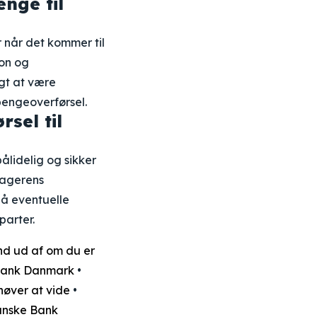
nge til
r når det kommer til
on og
igt at være
pengeoverførsel.
sel til
pålidelig og sikker
tagerens
å eventuelle
parter.
nd ud af om du er
Bank Danmark
•
høver at vide
•
nske Bank