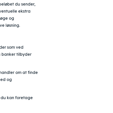
beløbet du sender,
entuelle ekstra
rsøge og
ve løsning.
oder som ved
 banker tilbyder
 handler om at finde
ghed og
å du kan foretage