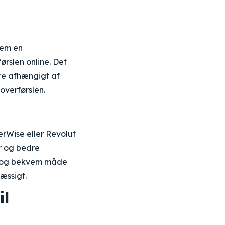
nem en
ørslen online. Det
re afhængigt af
overførslen.
rWise eller Revolut
er og bedre
ig og bekvem måde
æssigt.
il