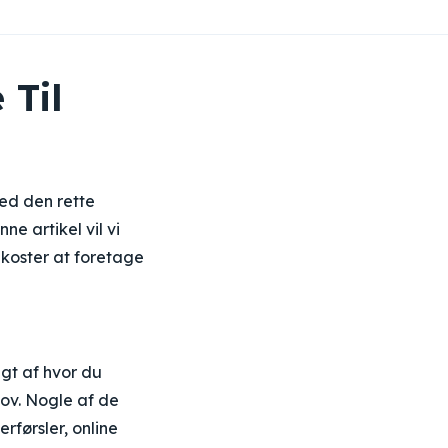
 Til
ed den rette
e artikel vil vi
 koster at foretage
igt af hvor du
ov. Nogle af de
førsler, online