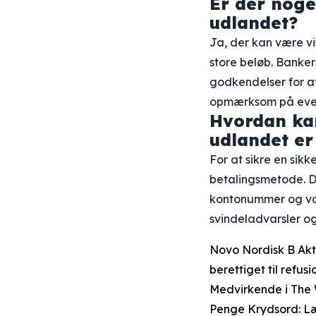
Er der noge
udlandet?
Ja, der kan være vi
store beløb. Bank
godkendelser for at 
opmærksom på event
Hvordan kan
udlandet er
For at sikre en sikk
betalingsmetode. D
kontonummer og val
svindeladvarsler o
Novo Nordisk B Akti
berettiget til refusi
Medvirkende i The 
Penge Krydsord: Læ