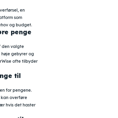
erførsel, en
latform som
behov og budget.
øre penge
f den valgte
 høje gebyrer og
rWise ofte tilbyder
nge til
en for pengene.
 kan overføre
ær hvis det haster