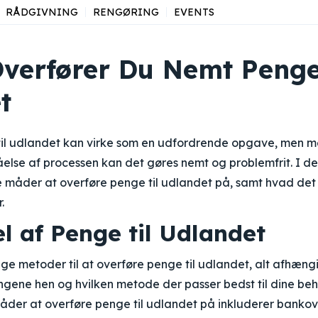
RÅDGIVNING
RENGØRING
EVENTS
verfører Du Nemt Penge
t
til udlandet kan virke som en udfordrende opgave, men m
åelse af processen kan det gøres nemt og problemfrit. I denn
e måder at overføre penge til udlandet på, samt hvad det
.
l af Penge til Udlandet
lige metoder til at overføre penge til udlandet, alt afhæng
ngene hen og hvilken metode der passer bedst til dine beh
der at overføre penge til udlandet på inkluderer bankover