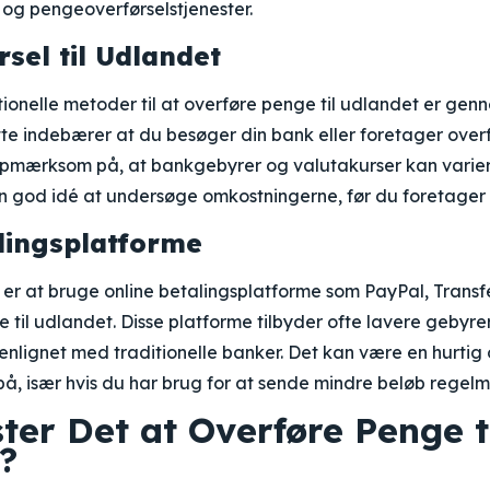
 og pengeoverførselstjenester.
sel til Udlandet
tionelle metoder til at overføre penge til udlandet er gen
te indebærer at du besøger din bank eller foretager overf
 opmærksom på, at bankgebyrer og valutakurser kan varie
n god idé at undersøge omkostningerne, før du foretager 
lingsplatforme
er at bruge online betalingsplatforme som PayPal, Transfe
ge til udlandet. Disse platforme tilbyder ofte lavere gebyr
nlignet med traditionelle banker. Det kan være en hurt
å, især hvis du har brug for at sende mindre beløb regelm
er Det at Overføre Penge t
?