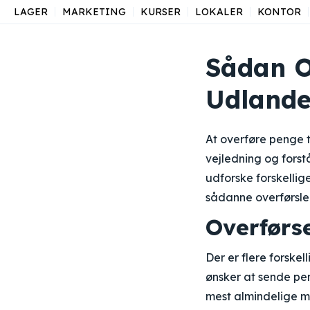
LAGER
MARKETING
KURSER
LOKALER
KONTOR
Sådan O
Udlande
At overføre penge 
vejledning og forst
udforske forskellig
sådanne overførsler
Overførse
Der er flere forskel
ønsker at sende pe
mest almindelige må