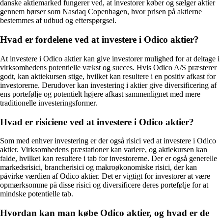
danske aktiemarked fungerer ved, at investorer køber og sælger aktier
gennem børser som Nasdaq Copenhagen, hvor prisen på aktierne
bestemmes af udbud og efterspørgsel.
Hvad er fordelene ved at investere i Odico aktier?
At investere i Odico aktier kan give investorer mulighed for at deltage i
virksomhedens potentielle vækst og succes. Hvis Odico A/S præsterer
godt, kan aktiekursen stige, hvilket kan resultere i en positiv afkast for
investorerne. Derudover kan investering i aktier give diversificering af
ens portefølje og potentielt højere afkast sammenlignet med mere
traditionelle investeringsformer.
Hvad er risiciene ved at investere i Odico aktier?
Som med enhver investering er der også risici ved at investere i Odico
aktier. Virksomhedens præstationer kan variere, og aktiekursen kan
falde, hvilket kan resultere i tab for investorerne. Der er også generelle
markedsrisici, brancherisici og makroøkonomiske risici, der kan
påvirke værdien af Odico aktier. Det er vigtigt for investorer at være
opmærksomme på disse risici og diversificere deres portefølje for at
mindske potentielle tab.
Hvordan kan man købe Odico aktier, og hvad er de