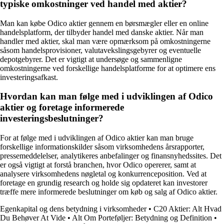
typiske omkostninger ved handel med aktier?
Man kan købe Odico aktier gennem en børsmægler eller en online
handelsplatform, der tilbyder handel med danske aktier. Når man
handler med aktier, skal man være opmærksom på omkostningerne
såsom handelsprovisioner, valutavekslingsgebyrer og eventuelle
depotgebyrer. Det er vigtigt at undersøge og sammenligne
omkostningerne ved forskellige handelsplatforme for at optimere ens
investeringsafkast.
Hvordan kan man følge med i udviklingen af Odico
aktier og foretage informerede
investeringsbeslutninger?
For at følge med i udviklingen af Odico aktier kan man bruge
forskellige informationskilder såsom virksomhedens årsrapporter,
pressemeddelelser, analytikeres anbefalinger og finansnyhedssites. Det
er også vigtigt at forstå branchen, hvor Odico opererer, samt at
analysere virksomhedens nøgletal og konkurrenceposition. Ved at
foretage en grundig research og holde sig opdateret kan investorer
træffe mere informerede beslutninger om køb og salg af Odico aktier.
Egenkapital og dens betydning i virksomheder
•
C20 Aktier: Alt Hvad
Du Behøver At Vide
•
Alt Om Porteføljer: Betydning og Definition
•