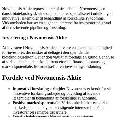
Novonensis Aktie repræsenterer aktieandelen i Novonensis, en
dansk bioteknologisk virksomhed, der er specialiseret i udvikling af
innovative lægemidler til behandling af forskellige sygdomme.
Virksomheden har set en stigende interesse fra investorer på grund
af deres lovende pipeline og forskning.
Investering i Novonensis Aktie
At investere i Novonensis Aktie kan være en spændende mulighed
for investorer, der ønsker at deltage i den spændende
bioteknologisektor. Det er dog vigtigt at foretage en grundig analyse
af virksomheden, dens konkurrencefordel, finansielle status og
markedspotentiale, før man træffer en investeringsbeslutning.
Fordele ved Novonensis Aktie
Innovativt forskningsarbejde:
Novonensis er kendt for sit
innovative forskningsarbejde og udvikling af lovende
lægemidler til behandling af forskellige sygdomme.
Positivt markedspotentiale:
Virksomheden har et stærkt
markedspotentiale og har set stigende interesse fra både
investorer og samarbejdspartnere.
Stærkt ledelsesteam:
Novonensis har et erfarent