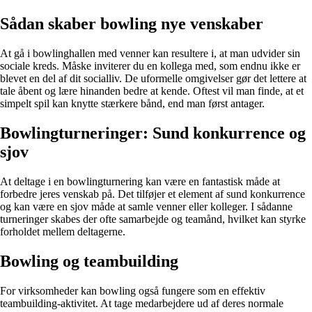
Sådan skaber bowling nye venskaber
At gå i bowlinghallen med venner kan resultere i, at man udvider sin
sociale kreds. Måske inviterer du en kollega med, som endnu ikke er
blevet en del af dit socialliv. De uformelle omgivelser gør det lettere at
tale åbent og lære hinanden bedre at kende. Oftest vil man finde, at et
simpelt spil kan knytte stærkere bånd, end man først antager.
Bowlingturneringer: Sund konkurrence og
sjov
At deltage i en bowlingturnering kan være en fantastisk måde at
forbedre jeres venskab på. Det tilføjer et element af sund konkurrence
og kan være en sjov måde at samle venner eller kolleger. I sådanne
turneringer skabes der ofte samarbejde og teamånd, hvilket kan styrke
forholdet mellem deltagerne.
Bowling og teambuilding
For virksomheder kan bowling også fungere som en effektiv
teambuilding-aktivitet. At tage medarbejdere ud af deres normale