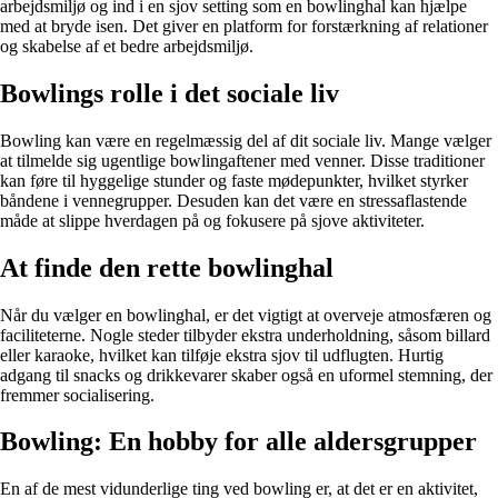
arbejdsmiljø og ind i en sjov setting som en bowlinghal kan hjælpe
med at bryde isen. Det giver en platform for forstærkning af relationer
og skabelse af et bedre arbejdsmiljø.
Bowlings rolle i det sociale liv
Bowling kan være en regelmæssig del af dit sociale liv. Mange vælger
at tilmelde sig ugentlige bowlingaftener med venner. Disse traditioner
kan føre til hyggelige stunder og faste mødepunkter, hvilket styrker
båndene i vennegrupper. Desuden kan det være en stressaflastende
måde at slippe hverdagen på og fokusere på sjove aktiviteter.
At finde den rette bowlinghal
Når du vælger en bowlinghal, er det vigtigt at overveje atmosfæren og
faciliteterne. Nogle steder tilbyder ekstra underholdning, såsom billard
eller karaoke, hvilket kan tilføje ekstra sjov til udflugten. Hurtig
adgang til snacks og drikkevarer skaber også en uformel stemning, der
fremmer socialisering.
Bowling: En hobby for alle aldersgrupper
En af de mest vidunderlige ting ved bowling er, at det er en aktivitet,