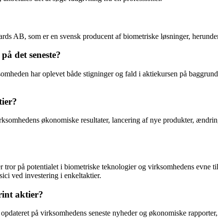
 Cards AB, som er en svensk producent af biometriske løsninger, herunde
 på det seneste?
irksomheden har oplevet både stigninger og fald i aktiekursen på baggr
tier?
 virksomhedens økonomiske resultater, lancering af nye produkter, ændri
er tror på potentialet i biometriske teknologier og virksomhedens evne ti
i ved investering i enkeltaktier.
int aktier?
g opdateret på virksomhedens seneste nyheder og økonomiske rapporter, s