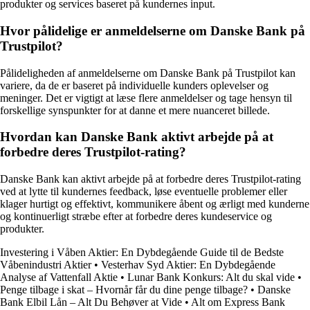
produkter og services baseret på kundernes input.
Hvor pålidelige er anmeldelserne om Danske Bank på
Trustpilot?
Pålideligheden af anmeldelserne om Danske Bank på Trustpilot kan
variere, da de er baseret på individuelle kunders oplevelser og
meninger. Det er vigtigt at læse flere anmeldelser og tage hensyn til
forskellige synspunkter for at danne et mere nuanceret billede.
Hvordan kan Danske Bank aktivt arbejde på at
forbedre deres Trustpilot-rating?
Danske Bank kan aktivt arbejde på at forbedre deres Trustpilot-rating
ved at lytte til kundernes feedback, løse eventuelle problemer eller
klager hurtigt og effektivt, kommunikere åbent og ærligt med kunderne
og kontinuerligt stræbe efter at forbedre deres kundeservice og
produkter.
Investering i Våben Aktier: En Dybdegående Guide til de Bedste
Våbenindustri Aktier
•
Vesterhav Syd Aktier: En Dybdegående
Analyse af Vattenfall Aktie
•
Lunar Bank Konkurs: Alt du skal vide
•
Penge tilbage i skat – Hvornår får du dine penge tilbage?
•
Danske
Bank Elbil Lån – Alt Du Behøver at Vide
•
Alt om Express Bank